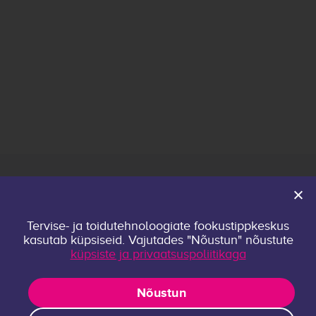
Avaleht
Tervise- ja toidutehnoloogiate fookustippkeskus
Keskusest
kasutab küpsiseid. Vajutades "Nõustun" nõustute
Kontakt
küpsiste ja privaatsuspoliitikaga
Privaatsuspoliitika
Uurimisrühmad
Nõustun
Publikatsioonid