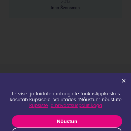
2013
Inna Švartsman
Avaleht
Tervise- ja toidutehnoloogiate fookustippkeskus
Keskusest
kasutab küpsiseid. Vajutades "Nõustun" nõustute
Kontakt
küpsiste ja privaatsuspoliitikaga
Privaatsuspoliitika
Uurimisrühmad
Nõustun
Publikatsioonid