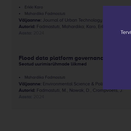
Erkki Karo
Mahardika Fadmastuti
Väljaanne:
Journal of Urban Technology
Autorid:
Fadmastuti, Mahardika; Karo, Erkki; Soe, Ralf-
Terv
Aasta:
2024
Flood data platform governance: Identify
Seotud uurimisrühmade liikmed
Mahardika Fadmastuti
Väljaanne:
Environmental Science & Policy
Autorid:
Fadmastuti, M., Nowak, D., Crompvoets, J.
Aasta:
2024