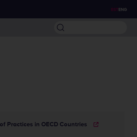
EST
ENG
Otsi
of Practices in OECD Countries