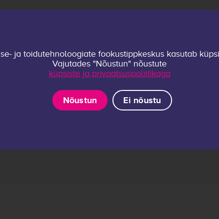
Martin
ise- ja toidutehnoloogiate fookustippkeskus kasutab küpsi
Vajutades "Nõustun" nõustute
küpsiste ja privaatsuspoliitikaga
ing the technological and socio-technical approa
Nõustun
Ei nõustu