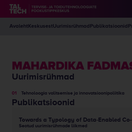
Avaleht
Keskusest
Uurimisrühmad
Publikatsioonid
P
MAHARDIKA FADMA
Uurimisrühmad
Tehnoloogia valitsemise ja innovatsioonipoliitika
Publikatsioonid
Towards a Typology of Data-Enabled Co-C
Seotud uurimisrühmade liikmed