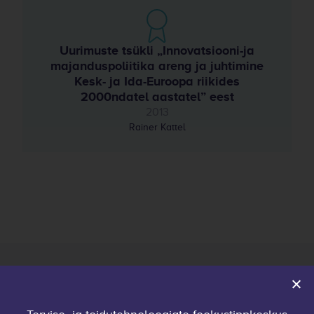
Uurimuste tsükli „Innovatsiooni-ja
majanduspoliitika areng ja juhtimine
Kesk- ja Ida-Euroopa riikides
2000ndatel aastatel” eest
2013
Rainer Kattel
Avaleht