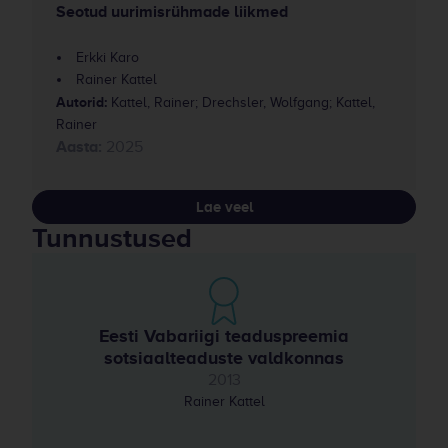
Seotud uurimisrühmade liikmed
Erkki Karo
Rainer Kattel
Autorid:
Kattel, Rainer; Drechsler, Wolfgang; Kattel,
Rainer
Aasta:
2025
Lae veel
Tunnustused
Eesti Vabariigi teaduspreemia
sotsiaalteaduste valdkonnas
2013
Rainer Kattel