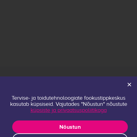
Avaleht
Tervise- ja toidutehnoloogiate fookustippkeskus
Keskusest
kasutab küpsiseid. Vajutades "Nõustun" nõustute
Kontakt
küpsiste ja privaatsuspoliitikaga
Privaatsuspoliitika
Uurimisrühmad
Nõustun
Publikatsioonid