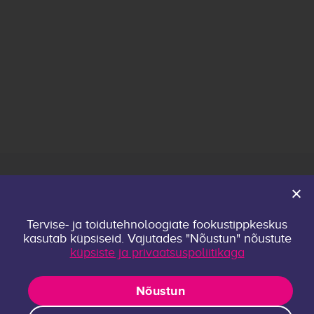
Avaleht
Tervise- ja toidutehnoloogiate fookustippkeskus
Keskusest
kasutab küpsiseid. Vajutades "Nõustun" nõustute
Kontakt
küpsiste ja privaatsuspoliitikaga
Privaatsuspoliitika
Uurimisrühmad
Nõustun
Publikatsioonid