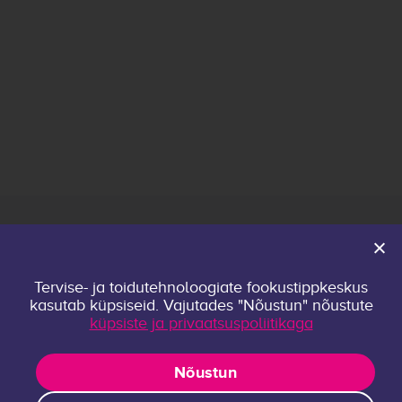
Avaleht
Tervise- ja toidutehnoloogiate fookustippkeskus
Keskusest
kasutab küpsiseid. Vajutades "Nõustun" nõustute
Kontakt
küpsiste ja privaatsuspoliitikaga
Privaatsuspoliitika
Uurimisrühmad
Nõustun
Publikatsioonid