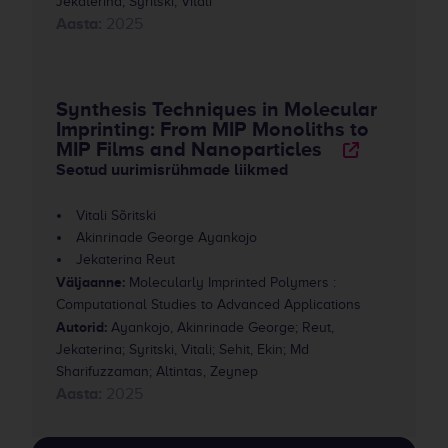
Jekaterina; Syritski, Vitali
Aasta:
2025
Synthesis Techniques in Molecular
Imprinting: From MIP Monoliths to
MIP Films and Nanoparticles
Seotud uurimisrühmade liikmed
Vitali Sõritski
Akinrinade George Ayankojo
Jekaterina Reut
Väljaanne:
Molecularly Imprinted Polymers :
Computational Studies to Advanced Applications
Autorid:
Ayankojo, Akinrinade George; Reut,
Jekaterina; Syritski, Vitali; Sehit, Ekin; Md
Sharifuzzaman; Altintas, Zeynep
Aasta:
2025