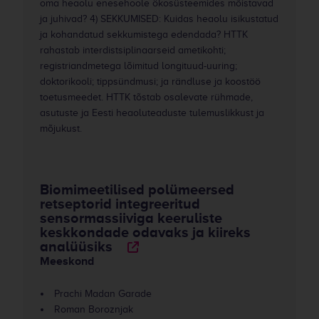
oma heaolu enesehoole ökosüsteemides mõistavad
ja juhivad? 4) SEKKUMISED: Kuidas heaolu isikustatud
ja kohandatud sekkumistega edendada? HTTK
rahastab interdistsiplinaarseid ametikohti;
registriandmetega lõimitud longituud-uuring;
doktorikooli; tippsündmusi; ja rändluse ja koostöö
toetusmeedet. HTTK tõstab osalevate rühmade,
asutuste ja Eesti heaoluteaduste tulemuslikkust ja
mõjukust.
Biomimeetilised polümeersed
retseptorid integreeritud
sensormassiiviga keeruliste
keskkondade odavaks ja kiireks
analüüsiks
Meeskond
Prachi Madan Garade
Roman Boroznjak