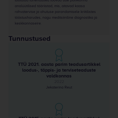
töötatud lahendused loovad uue põlvkonna
analüütilised tööriistad, mis, aitavad kaasa
rahvatervise ja ohutuse parandamisele kriitilistes
tööstusharudes, nagu meditsiiniline diagnostika ja
keskkonnaseire.
Tunnustused
TTÜ 2021. aasta parim teadusartikkel
loodus-, täppis- ja terviseteaduste
valdkonnas
2022
Jekaterina Reut