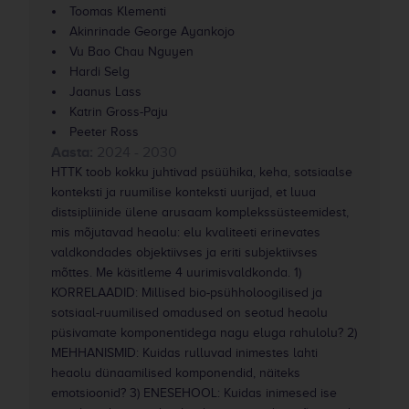
Toomas Klementi
Akinrinade George Ayankojo
Vu Bao Chau Nguyen
Hardi Selg
Jaanus Lass
Katrin Gross-Paju
Peeter Ross
Aasta:
2024 - 2030
HTTK toob kokku juhtivad psüühika, keha, sotsiaalse
konteksti ja ruumilise konteksti uurijad, et luua
distsipliinide ülene arusaam komplekssüsteemidest,
mis mõjutavad heaolu: elu kvaliteeti erinevates
valdkondades objektiivses ja eriti subjektiivses
mõttes. Me käsitleme 4 uurimisvaldkonda. 1)
KORRELAADID: Millised bio-psühholoogilised ja
sotsiaal-ruumilised omadused on seotud heaolu
püsivamate komponentidega nagu eluga rahulolu? 2)
MEHHANISMID: Kuidas rulluvad inimestes lahti
heaolu dünaamilised komponendid, näiteks
emotsioonid? 3) ENESEHOOL: Kuidas inimesed ise