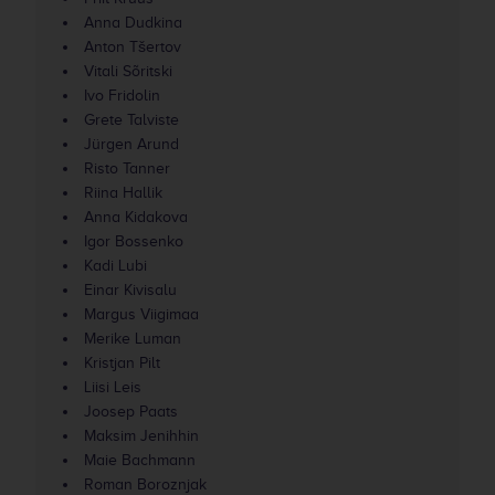
Anna Dudkina
Anton Tšertov
Vitali Sõritski
Ivo Fridolin
Grete Talviste
Jürgen Arund
Risto Tanner
Riina Hallik
Anna Kidakova
Igor Bossenko
Kadi Lubi
Einar Kivisalu
Margus Viigimaa
Merike Luman
Kristjan Pilt
Liisi Leis
Joosep Paats
Maksim Jenihhin
Maie Bachmann
Roman Boroznjak