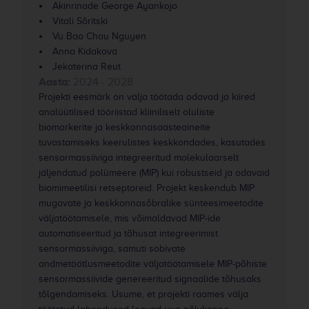
Akinrinade George Ayankojo
Vitali Sõritski
Vu Bao Chau Nguyen
Anna Kidakova
Jekaterina Reut
Aasta:
2024 - 2028
Projekti eesmärk on välja töötada odavad ja kiired
analüütilised tööriistad kliiniliselt oluliste
biomarkerite ja keskkonnasaasteaineite
tuvastamiseks keerulistes keskkondades, kasutades
sensormassiiviga integreeritud molekulaarselt
jäljendatud polümeere (MIP) kui robustseid ja odavaid
biomimeetilisi retseptoreid. Projekt keskendub MIP
mugavate ja keskkonnasõbralike sünteesimeetodite
väljatöötamisele, mis võimaldavad MIP-ide
automatiseeritud ja tõhusat integreerimist
sensormassiiviga, samuti sobivate
andmetöötlusmeetodite väljatöötamisele MIP-põhiste
sensormassiivide genereeritud signaalide tõhusaks
tõlgendamiseks. Usume, et projekti raames välja