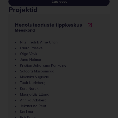
Lae veel
Projektid
Heaoluteaduste tippkeskus
Meeskond
Nils Fredrik Arne Uhlin
Laura Päeske
Olga Vovk
Jana Holmar
Kristian Juha Ismo Kankainen
Safoora Masoumirad
Moonika Viigimäe
Tuuli Uudeberg
Kerli Norak
Maarja-Liis Elland
Annika Adoberg
Jekaterina Reut
Kai Lauri
Priit Kruus