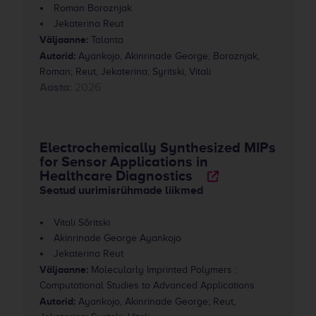
Roman Boroznjak
Jekaterina Reut
Väljaanne:
Talanta
Autorid:
Ayankojo, Akinrinade George; Boroznjak,
Roman; Reut, Jekaterina; Syritski, Vitali
Aasta:
2026
Electrochemically Synthesized MIPs
for Sensor Applications in
Healthcare Diagnostics
Seotud uurimisrühmade liikmed
Vitali Sõritski
Akinrinade George Ayankojo
Jekaterina Reut
Väljaanne:
Molecularly Imprinted Polymers :
Computational Studies to Advanced Applications
Autorid:
Ayankojo, Akinrinade George; Reut,