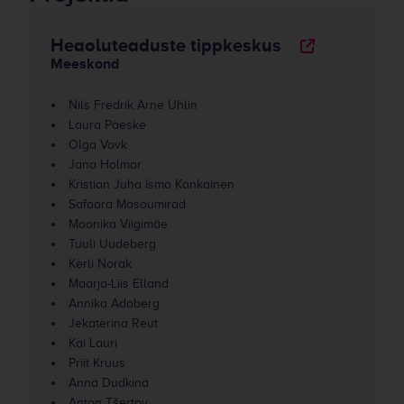
Heaoluteaduste tippkeskus
Meeskond
Nils Fredrik Arne Uhlin
Laura Päeske
Olga Vovk
Jana Holmar
Kristian Juha Ismo Kankainen
Safoora Masoumirad
Moonika Viigimäe
Tuuli Uudeberg
Kerli Norak
Maarja-Liis Elland
Annika Adoberg
Jekaterina Reut
Kai Lauri
Priit Kruus
Anna Dudkina
Anton Tšertov