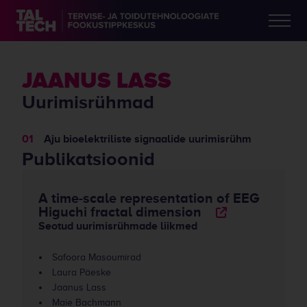
JAANUS LASS
Uurimisrühmad
Aju bioelektriliste signaalide uurimisrühm
Publikatsioonid
A time-scale representation of EEG
Higuchi fractal dimension
Seotud uurimisrühmade liikmed
Safoora Masoumirad
Laura Päeske
Jaanus Lass
Maie Bachmann