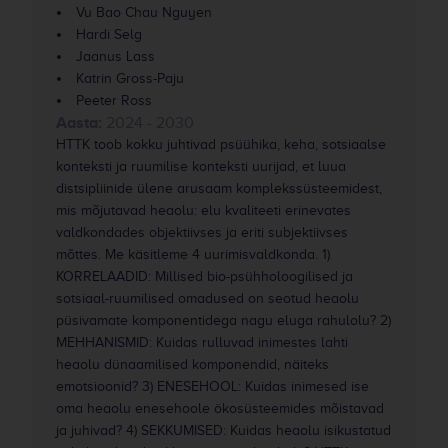
Vu Bao Chau Nguyen
Hardi Selg
Jaanus Lass
Katrin Gross-Paju
Peeter Ross
Aasta:
2024 - 2030
HTTK toob kokku juhtivad psüühika, keha, sotsiaalse
konteksti ja ruumilise konteksti uurijad, et luua
distsipliinide ülene arusaam komplekssüsteemidest,
mis mõjutavad heaolu: elu kvaliteeti erinevates
valdkondades objektiivses ja eriti subjektiivses
mõttes. Me käsitleme 4 uurimisvaldkonda. 1)
KORRELAADID: Millised bio-psühholoogilised ja
sotsiaal-ruumilised omadused on seotud heaolu
püsivamate komponentidega nagu eluga rahulolu? 2)
MEHHANISMID: Kuidas rulluvad inimestes lahti
heaolu dünaamilised komponendid, näiteks
emotsioonid? 3) ENESEHOOL: Kuidas inimesed ise
oma heaolu enesehoole ökosüsteemides mõistavad
ja juhivad? 4) SEKKUMISED: Kuidas heaolu isikustatud