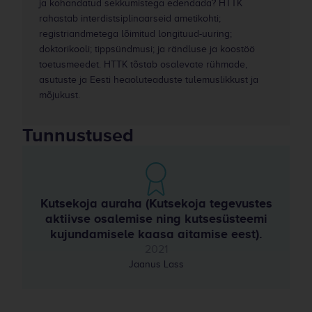
ja kohandatud sekkumistega edendada? HTTK
rahastab interdistsiplinaarseid ametikohti;
registriandmetega lõimitud longituud-uuring;
doktorikooli; tippsündmusi; ja rändluse ja koostöö
toetusmeedet. HTTK tõstab osalevate rühmade,
asutuste ja Eesti heaoluteaduste tulemuslikkust ja
mõjukust.
Tunnustused
Kutsekoja auraha (Kutsekoja tegevustes
aktiivse osalemise ning kutsesüsteemi
kujundamisele kaasa aitamise eest).
2021
Jaanus Lass