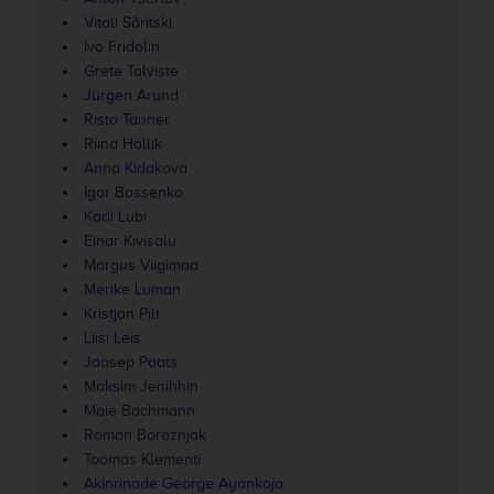
Vitali Sõritski
Ivo Fridolin
Grete Talviste
Jürgen Arund
Risto Tanner
Riina Hallik
Anna Kidakova
Igor Bossenko
Kadi Lubi
Einar Kivisalu
Margus Viigimaa
Merike Luman
Kristjan Pilt
Liisi Leis
Joosep Paats
Maksim Jenihhin
Maie Bachmann
Roman Boroznjak
Toomas Klementi
Akinrinade George Ayankojo