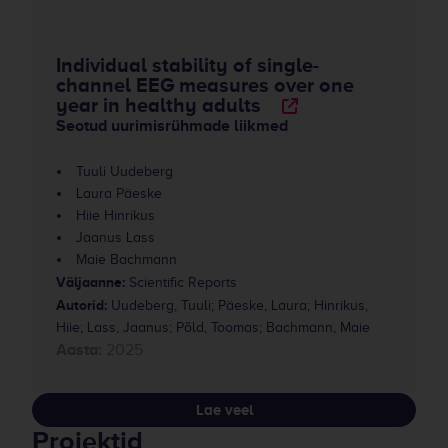
Individual stability of single-
channel EEG measures over one
year in healthy adults
Seotud uurimisrühmade liikmed
Tuuli Uudeberg
Laura Päeske
Hiie Hinrikus
Jaanus Lass
Maie Bachmann
Väljaanne:
Scientific Reports
Autorid:
Uudeberg, Tuuli; Päeske, Laura; Hinrikus,
Hiie; Lass, Jaanus; Põld, Toomas; Bachmann, Maie
Aasta:
2025
Lae veel
Projektid