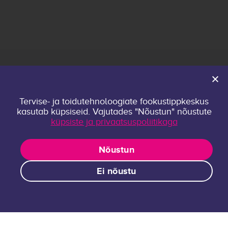
Avaleht
Tervise- ja toidutehnoloogiate fookustippkeskus
Keskusest
kasutab küpsiseid. Vajutades "Nõustun" nõustute
Kontakt
küpsiste ja privaatsuspoliitikaga
Privaatsuspoliitika
Uurimisrühmad
Nõustun
Publikatsioonid
Ei nõustu
Projektid