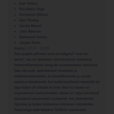
Ivan Volkov
Kris-Robin Sirge
Konstantin Bilozor
Gert Toming
Cecilia Monoli
Jaan Rebane
Aleksandr Ivanov
Jürgen Soom
Aasta:
2024 - 2028
See projekt põhineb uuel paradigmal "vool kui
teave", mis on teedrajav lähenemisviis veealuste
mitmemõõtmeliste voogude tuvastamiseks looduses.
See viib uute, optimeeritud seadmete ja
mõõtmismeetoditeni, et klassifitseerida ja uurida
veealust keskkonda, kui traditsioonilised meetodid on
liiga kallid või lihtsalt ei toimi. Vool kui teave on
inspireeritud veeloomadest, kellel on välja arenenud
täiustatud sensoorsed süsteemid, mis ühendavad
tajumise ja teabe töötlemise ühtsesse raamistikku.
Taotlusega edendatakse TalTechi veealuseid