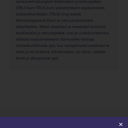
sensortehnoloogiaid töötavatest prototüüpidest
(TRL3 kuni TRL5) kuni katsetamiseni asjakohastes
töökeskkondades (TRL6) ning toetab
tehnoloogiasiiret Eesti ja rahvusvahelistele
ettevõtetele. Need seadmed ja meetodid annavad
teadlastele ja otsustajatele uusi ja usaldusväärseid
allikaid vooluandmetest äärmuslike kliimaja
ilmastikunähtuste ajal, kus tavapärased seadmed ei
toimi ja kui kriitiline infrastruktuur on ohus, näiteks
tormi ja üleujutuste ajal.